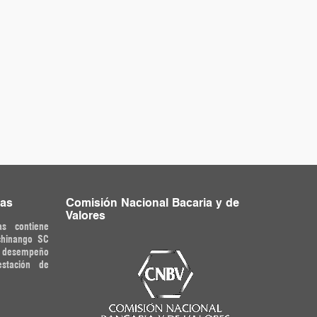
ras
Comisión Nacional Bacaria y de
Valores
as contiene
chinango SC
o desempeño
estación de