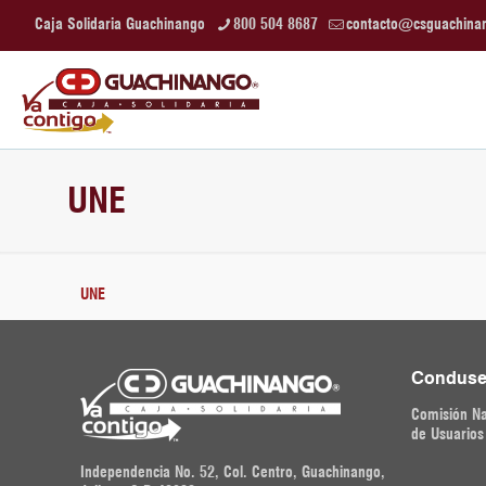
Caja Solidaria Guachinango
800 504 8687
contacto@csguachina
UNE
UNE
Conduse
Comisión Na
de Usuarios
Independencia No. 52, Col. Centro, Guachinango,