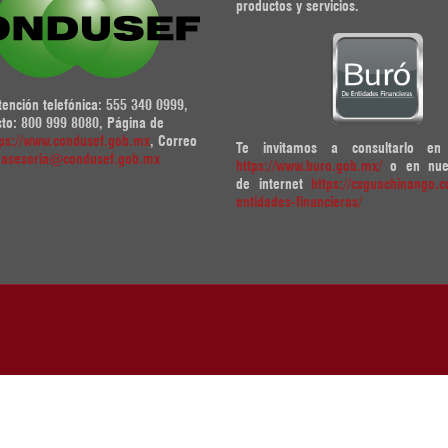
productos y servicios.
tención telefónica: 555 340 0999,
sto: 800 999 8080, Página de
tps://www.condusef.gob.mx
, Correo
Te invitamos a consultarlo en
:
asesoria@condusef.gob.mx
https://www.buro.gob.mx/
o en nues
de internet
https://csguachinango.
entidades-financieras/