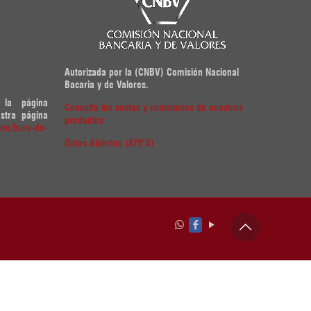
Autorizada por la (CNBV) Comisión Nacional
Bacaria y de Valores.
 la página
Consulta los costos y comisiones de nuestros
tra página
productos
com/buro-de-
Datos Abiertos (API’S)