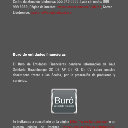
Centro de atención telefónica: 555 340 0999, Lada sin costo: 800
999 8080, Página de internet:
https://www.condusef.gob.mx
, Correo
Electrónico:
asesoria@condusef.gob.mx
Buró de entidades financieras
El Buró de Entidades Financieras contiene información de Caja
Solidaria Guachinango SC DE AP DE RL DE CV sobre nuestro
desempeño frente a los Socios, por la prestación de productos y
servicios.
Te invitamos a consultarlo en la página
https://www.buro.gob.mx/
o en
nuestra página de internet
https://csguachinango.com/buro-de-