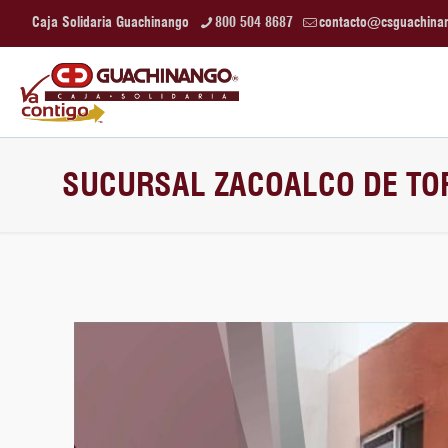
Caja Solidaria Guachinango
800 504 8687
contacto@csguachina
SUCURSAL ZACOALCO DE TO